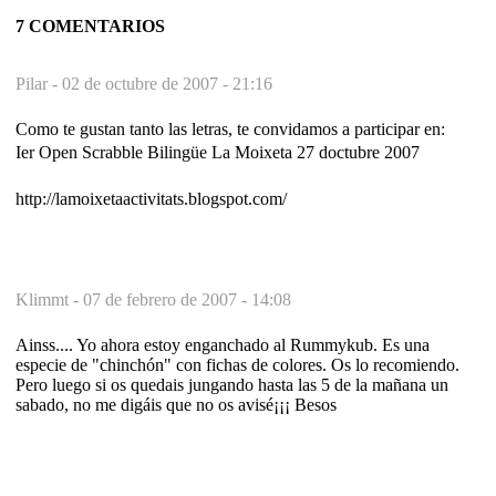
7 COMENTARIOS
Pilar -
02 de octubre de 2007 - 21:16
Como te gustan tanto las letras, te convidamos a participar en:
Ier Open Scrabble Bilingüe La Moixeta 27 doctubre 2007
http://lamoixetaactivitats.blogspot.com/
Klimmt -
07 de febrero de 2007 - 14:08
Ainss.... Yo ahora estoy enganchado al Rummykub. Es una
especie de "chinchón" con fichas de colores. Os lo recomiendo.
Pero luego si os quedais jungando hasta las 5 de la mañana un
sabado, no me digáis que no os avisé¡¡¡ Besos