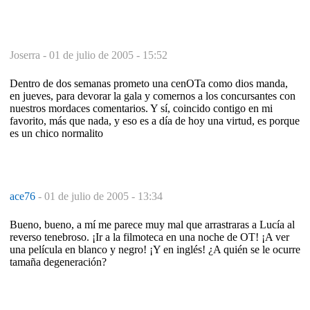
Joserra -
01 de julio de 2005 - 15:52
Dentro de dos semanas prometo una cenOTa como dios manda,
en jueves, para devorar la gala y comernos a los concursantes con
nuestros mordaces comentarios. Y sí, coincido contigo en mi
favorito, más que nada, y eso es a día de hoy una virtud, es porque
es un chico normalito
ace76
-
01 de julio de 2005 - 13:34
Bueno, bueno, a mí me parece muy mal que arrastraras a Lucía al
reverso tenebroso. ¡Ir a la filmoteca en una noche de OT! ¡A ver
una película en blanco y negro! ¡Y en inglés! ¿A quién se le ocurre
tamaña degeneración?