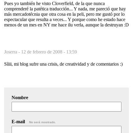
Pues yo también he visto Cloverfield, de la que nunca
comprenderé la patética traducción... Y nada, me pareció que hay
más mercadotécnia que otra cosa en la peli, pero me gustó por lo
espectacular que resulta a veces... Y porque como he estado hace
menos de un mes en NY me hace ilu verla, aunque la destruyan :D
Joserra -
12 de febrero de 2008 - 13:59
Síiii, mi blog sufre una crisis, de creatividad y de comentarios :)
Nombre
E-mail
No será mostrado.