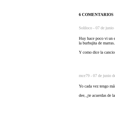
6 COMENTARIOS
Soliloco -
07 de junio
Huy hace poco vi un e
la burbujita de marras.
Y como dice la cancion
mce79 -
07 de junio d
Yo cada vez tengo más
dee, ¿te acuerdas de l