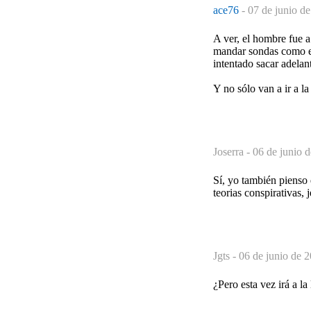
ace76
-
07 de junio de
A ver, el hombre fue a
mandar sondas como el
intentado sacar adelan
Y no sólo van a ir a l
Joserra -
06 de junio 
Sí, yo también pienso 
teorias conspirativas, je
Jgts -
06 de junio de 2
¿Pero esta vez irá a l