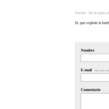
Joserra -
06 de junio 
Sí, que explote la burb
Nombre
E-mail
No será mo
Comentario