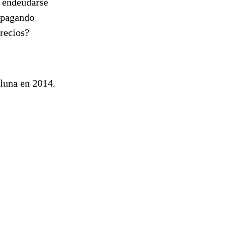
e endeudarse
s pagando
precios?
luna en 2014.