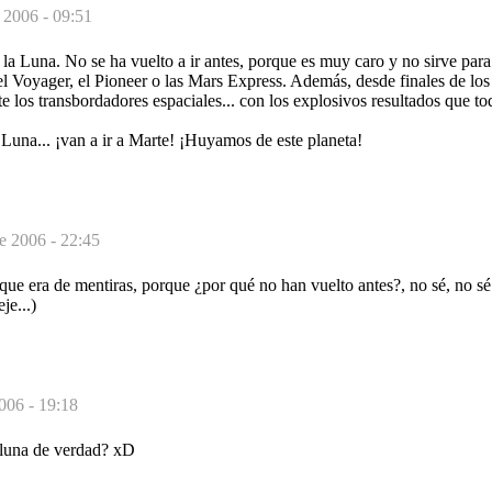
 2006 - 09:51
 la Luna. No se ha vuelto a ir antes, porque es muy caro y no sirve para
 Voyager, el Pioneer o las Mars Express. Además, desde finales de lo
te los transbordadores espaciales... con los explosivos resultados que 
a Luna... ¡van a ir a Marte! ¡Huyamos de este planeta!
de 2006 - 22:45
que era de mentiras, porque ¿por qué no han vuelto antes?, no sé, no sé
je...)
006 - 19:18
a luna de verdad? xD