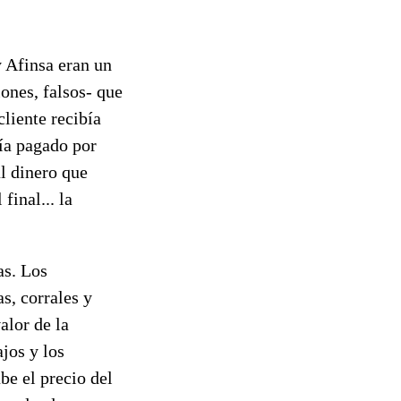
y Afinsa eran un
ones, falsos- que
liente recibía
bía pagado por
al dinero que
final... la
as. Los
s, corrales y
alor de la
jos y los
be el precio del