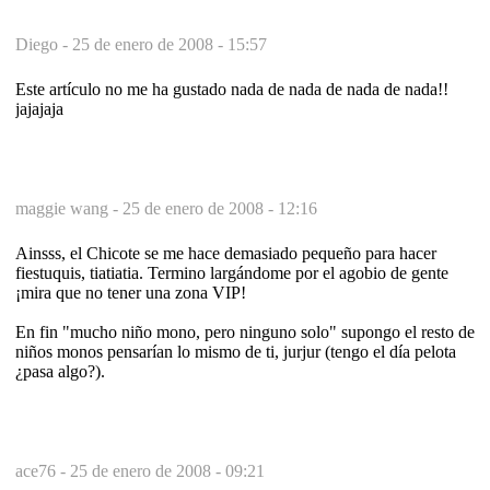
Diego -
25 de enero de 2008 - 15:57
Este artículo no me ha gustado nada de nada de nada de nada!!
jajajaja
maggie wang -
25 de enero de 2008 - 12:16
Ainsss, el Chicote se me hace demasiado pequeño para hacer
fiestuquis, tiatiatia. Termino largándome por el agobio de gente
¡mira que no tener una zona VIP!
En fin "mucho niño mono, pero ninguno solo" supongo el resto de
niños monos pensarían lo mismo de ti, jurjur (tengo el día pelota
¿pasa algo?).
ace76 -
25 de enero de 2008 - 09:21