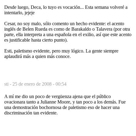
Desde luego, Deca, lo tuyo es vocación... Esta semana volveré a
intentarlo, jejeje
Cesar, no soy malo, sólo comento un hecho evidente: el acento
inglés de Belen Rueda es como de Barakaldo o Talavera (por otra
parte, ella interpreta a una española en el exilio, así que este acento
es justificable hasta cierto punto).
Esti, paletismo evidente, pero muy lógico. La gente siempre
aplaudirá más a quien más conoce.
sti -
25 de enero de 2008 - 00:54
A mí me dio un poco de vergüenza ajena que el público
ovacionara tanto a Julianne Moore, y tan poco a los demás. Fue
una demostración bochornosa de paletismo eso de hacer una
discriminación tan evidente.