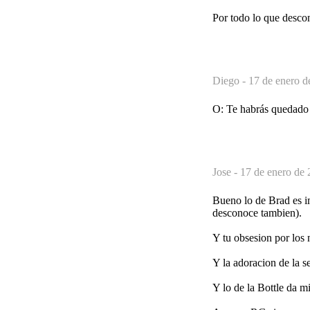
Por todo lo que desco
Diego -
17 de enero d
O: Te habrás quedado a
Jose -
17 de enero de 
Bueno lo de Brad es im
desconoce tambien).
Y tu obsesion por los 
Y la adoracion de la s
Y lo de la Bottle da 