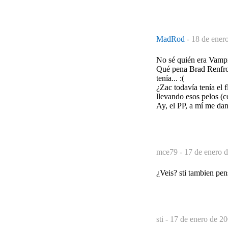
MadRod
-
18 de ener
No sé quién era Vampi
Qué pena Brad Renfro.
tenía... :(
¿Zac todavía tenía el
llevando esos pelos (c
Ay, el PP, a mí me dan
mce79 -
17 de enero d
¿Veis? sti tambien pe
sti -
17 de enero de 20