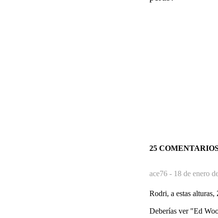
25 COMENTARIO
ace76 -
18 de enero d
Rodri, a estas alturas,
Deberías ver "Ed Wood"