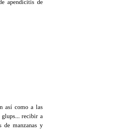
e apendicitis de
ón así como a las
glups... recibir a
es de manzanas y