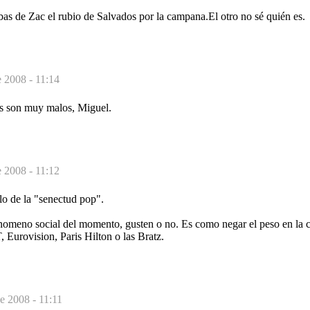
as de Zac el rubio de Salvados por la campana.El otro no sé quién es.
e 2008 - 11:14
ios son muy malos, Miguel.
e 2008 - 11:12
lo de la "senectud pop".
meno social del momento, gusten o no. Es como negar el peso en la cu
Eurovision, Paris Hilton o las Bratz.
e 2008 - 11:11