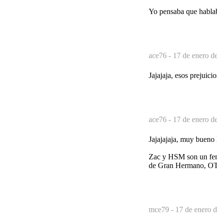
Yo pensaba que hablab
ace76 -
17 de enero d
Jajajaja, esos prejuic
ace76 -
17 de enero d
Jajajajaja, muy bueno 
Zac y HSM son un feno
de Gran Hermano, OT, 
mce79 -
17 de enero d