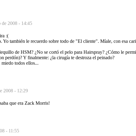
o de 2008 - 14:45
ra :(
 Yo también le recuerdo sobre todo de "El cliente". Míale, con esa car
 flequillo de HSM? ¿No se cortó el pelo para Hairspray? ¿Cómo le permi
on perdón)? Y finalmente: ¿la cirugía te destroza el peinado?
 miedo todos ellos...
e 2008 - 12:29
nsaba que era Zack Morris!
08 - 11:55