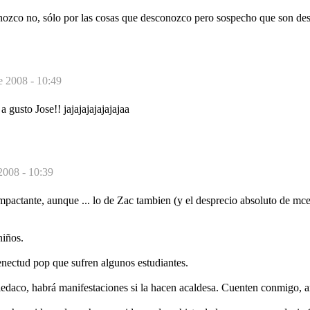
nozco no, sólo por las cosas que desconozco pero sospecho que son des
e 2008 - 10:49
 gusto Jose!! jajajajajajajajaa
2008 - 10:39
pactante, aunque ... lo de Zac tambien (y el desprecio absoluto de mc
niños.
enectud pop que sufren algunos estudiantes.
miedaco, habrá manifestaciones si la hacen acaldesa. Cuenten conmigo, 