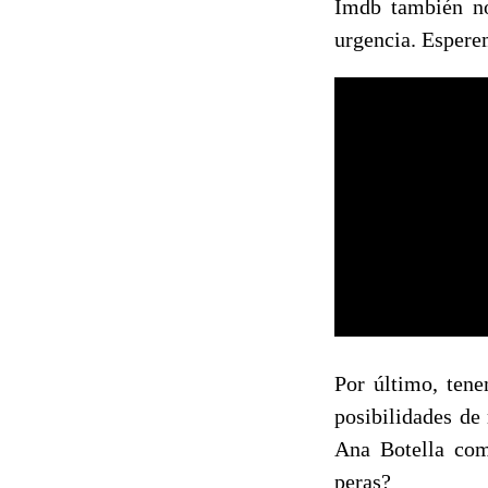
Imdb también no
urgencia. Esperem
Por último, tene
posibilidades de 
Ana Botella com
peras?