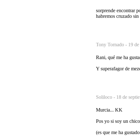
sorprende encontrar po
habremos cruzado sin 
Tony Tornado -
19 de
Rani, qué me ha gusta
Y superafagor de mezc
Soliloco -
18 de septi
Murcia... KK
Pos yo si soy un chico
(es que me ha gustado 