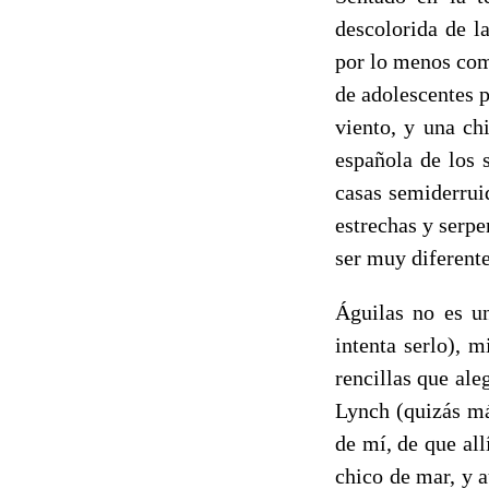
descolorida de l
por lo menos com
de adolescentes 
viento, y una ch
española de los 
casas semiderruid
estrechas y serp
ser muy diferente
Águilas no es un
intenta serlo), 
rencillas que al
Lynch (quizás má
de mí, de que all
chico de mar, y 