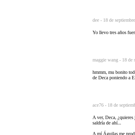
dee -
18 de septiembre
Yo llevo tres años fue
maggie wang -
18 de 
hmmm, mu bonito todo, 
de Deca poniendo a Es
ace76 -
18 de septiem
A ver, Deca, ¿quieres
saldría de ahí...
A mí Águilas me produ