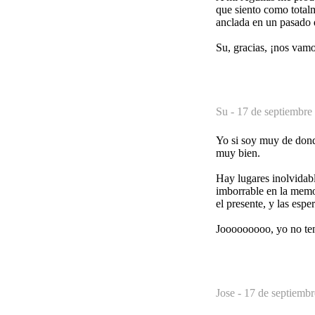
que siento como total
anclada en un pasado 
Su, gracias, ¡nos vam
Su -
17 de septiembre
Yo si soy muy de dond
muy bien.
Hay lugares inolvidabl
imborrable en la memo
el presente, y las espe
Jooooooooo, yo no ten
Jose -
17 de septiembr