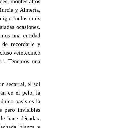
des, montes altos
Murcía y Almería,
migo. Incluso mis
siadas ocasiones.
emos una entidad
 de recordarle y
ncluso veintecinco
s". Tenemos una
n secarral, el sol
an en el pelo, la
 único oasis es la
s pero invisibles
de hace décadas.
fachada blanca y