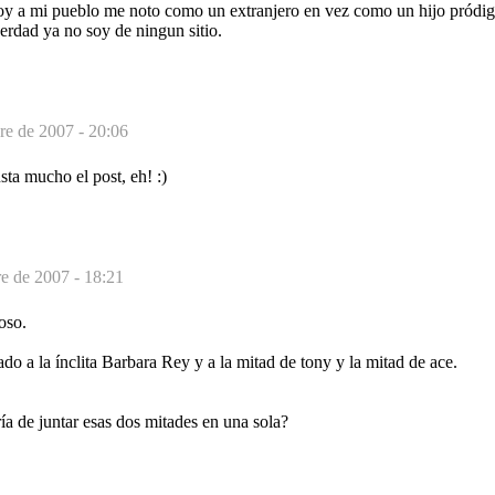
oy a mi pueblo me noto como un extranjero en vez como un hijo pródig
erdad ya no soy de ningun sitio.
re de 2007 - 20:06
sta mucho el post, eh! :)
e de 2007 - 18:21
ioso.
do a la ínclita Barbara Rey y a la mitad de tony y la mitad de ace.
ía de juntar esas dos mitades en una sola?