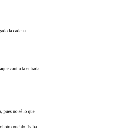
rgado la cadena.
taque contra la entrada
, pues no sé lo que
i otro pueblo, Isaba,