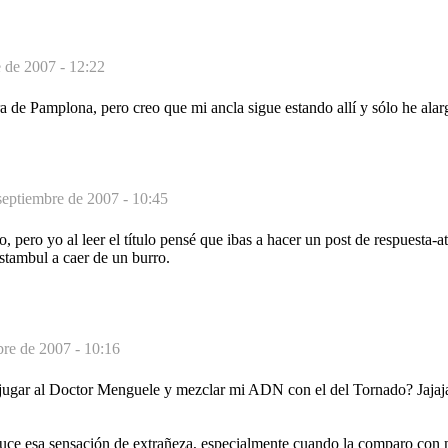
 de 2007 - 12:22
ra de Pamplona, pero creo que mi ancla sigue estando allí y sólo he ala
septiembre de 2007 - 10:45
pero yo al leer el título pensé que ibas a hacer un post de respuesta-a
tambul a caer de un burro.
bre de 2007 - 10:16
 jugar al Doctor Menguele y mezclar mi ADN con el del Tornado? Jajaja
ce esa sensación de extrañeza, especialmente cuando la comparo con m