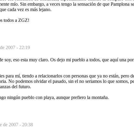
mente mío. Sin embargo, a veces tengo la sensación de que Pamplona 
que cada vez es más lejano.
os todos a ZGZ!
 de 2007 - 22:19
e soy, eso esta muy claro. Os dejo mi pueblo a todos, que aquí una por
es para mí, tiendo a relacionarlos con personas que ya no están, pero d
ria. No podemos olvidar el pasado, sin el no seriamos lo que somos, pe
ranzas del futuro.
go ningún pueblo con playa, aunque prefiero la montaña.
e de 2007 - 20:38