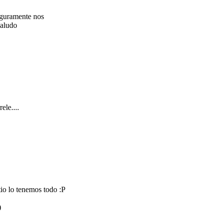
seguramente nos
saludo
le....
tio lo tenemos todo :P
)