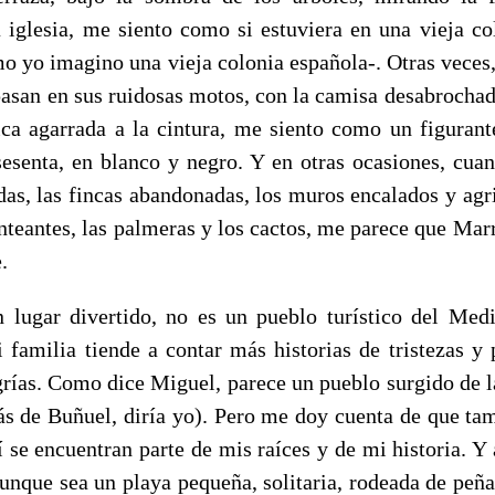
a iglesia, me siento como si estuviera en una vieja co
o yo imagino una vieja colonia española-. Otras veces
pasan en sus ruidosas motos, con la camisa desabrochad
ica agarrada a la cintura, me siento como un figurant
sesenta, en blanco y negro. Y en otras ocasiones, cuan
as, las fincas abandonadas, los muros encalados y agri
enteantes, las palmeras y los cactos, me parece que Mar
.
 lugar divertido, no es un pueblo turístico del Med
mi familia tiende a contar más historias de tristezas y
egrías. Como dice Miguel, parece un pueblo surgido de 
s de Buñuel, diría yo). Pero me doy cuenta de que ta
í se encuentran parte de mis raíces y de mi historia. 
aunque sea un playa pequeña, solitaria, rodeada de peña