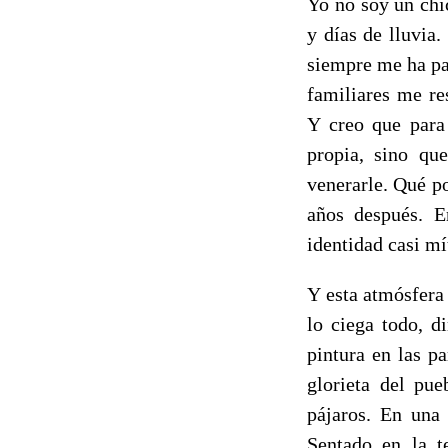
Yo no soy un chi
y días de lluvia
siempre me ha pa
familiares me re
Y creo que para
propia, sino qu
venerarle. Qué po
años después. 
identidad casi mí
Y esta atmósfera 
lo ciega todo, d
pintura en las pa
glorieta del pue
pájaros. En una
Sentado en la t