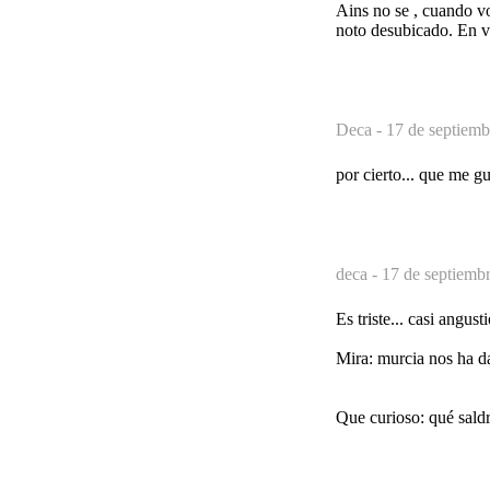
Ains no se , cuando v
noto desubicado. En v
Deca -
17 de septiemb
por cierto... que me gu
deca -
17 de septiembr
Es triste... casi angust
Mira: murcia nos ha da
Que curioso: qué saldr