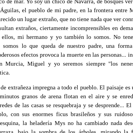
co de mar. Yo soy un chico de Navarra, de bosques ver
. Águilas, el pueblo de mi padre, en la frontera entre 
recido un lugar extraño, que no tiene nada que ver con
sultan extraños, ciertamente incomprensibles en dema
 ellos, mi hermano y yo también lo somos. No ten
e somos lo que queda de nuestro padre, una forma
derosos efectos provoca la muerte en las personas... i
En Murcia, Miguel y yo seremos siempre "los nene
tica.
de extrañeza impregna a todo el pueblo. El paisaje es u
iminutos granos de arena flotan en el aire y se enred
redes de las casas se resquebraja y se desprende... El
blo, con sus enormes ficus brasileños y sus ruidoso
 esquina, la heladería Mys no ha cambiado nada des
erraza, bajo la sombra de los árboles, mirando la 