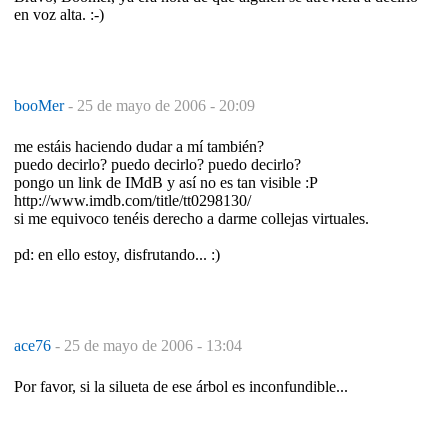
en voz alta. :-)
booMer
-
25 de mayo de 2006 - 20:09
me estáis haciendo dudar a mí también?
puedo decirlo? puedo decirlo? puedo decirlo?
pongo un link de IMdB y así no es tan visible :P
http://www.imdb.com/title/tt0298130/
si me equivoco tenéis derecho a darme collejas virtuales.
pd: en ello estoy, disfrutando... :)
ace76
-
25 de mayo de 2006 - 13:04
Por favor, si la silueta de ese árbol es inconfundible...