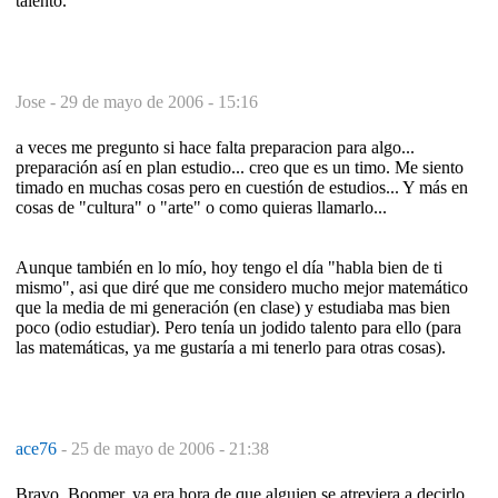
talento.
Jose -
29 de mayo de 2006 - 15:16
a veces me pregunto si hace falta preparacion para algo...
preparación así en plan estudio... creo que es un timo. Me siento
timado en muchas cosas pero en cuestión de estudios... Y más en
cosas de "cultura" o "arte" o como quieras llamarlo...
Aunque también en lo mío, hoy tengo el día "habla bien de ti
mismo", asi que diré que me considero mucho mejor matemático
que la media de mi generación (en clase) y estudiaba mas bien
poco (odio estudiar). Pero tenía un jodido talento para ello (para
las matemáticas, ya me gustaría a mi tenerlo para otras cosas).
ace76
-
25 de mayo de 2006 - 21:38
Bravo, Boomer, ya era hora de que alguien se atreviera a decirlo