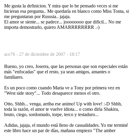
Me gusta la definicion. Y mira que lo he pensado veces si me
hicieran esa pregunta.. Me quedaría en blanco como Miss Tonta, si
me preguntaran por Russsia.. jajaja.
El amor se siente... se padece... joooooooo que dificil... No me
importa demostrarlo, quiero AMARRRRRRRR .-)
ace76 -
27 de diciembre de 2007 - 18:17
Bueno, yo creo, Joserra, que las personas que son especiales están
más "enfocadas" que el resto, ya sean amigos, amantes o
familiares.
Es un poco como cuando Maria ve a Tony por primera vez en
"West side story"... Todo desaparece menos el otro.
Otto, Shhh... venga, arriba ese animo! Up with love! :-D Shhh,
toda la razón, el amor te vuelve idiota... o como diría Shakira,
bruto, ciego, sordomudo, torpe, terco y testaduro...
Adidas, jajaja, el mundo está lleno de casualidades. Yo me terminé
este libro hace un par de días, mañana empiezo "The amber