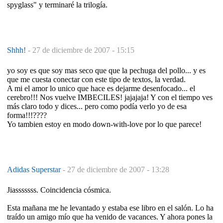
spyglass" y terminaré la trilogía.
Shhh!
-
27 de diciembre de 2007 - 15:15
yo soy es que soy mas seco que que la pechuga del pollo... y es
que me cuesta conectar con este tipo de textos, la verdad.
A mi el amor lo unico que hace es dejarme desenfocado... el
cerebro!!! Nos vuelve IMBECILES! jajajaja! Y con el tiempo ves
más claro todo y dices... pero como podía verlo yo de esa
forma!!!????
Yo tambien estoy en modo down-with-love por lo que parece!
Adidas Superstar
-
27 de diciembre de 2007 - 13:28
Jiasssssss. Coincidencia cósmica.
Esta mañana me he levantado y estaba ese libro en el salón. Lo ha
traído un amigo mío que ha venido de vacances. Y ahora pones la