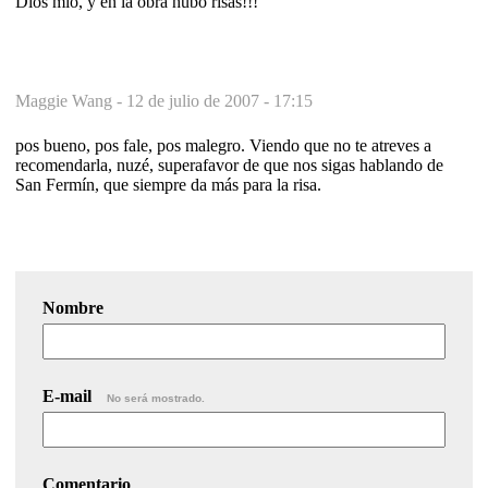
Dios mío, y en la obra hubo risas!!!
Maggie Wang -
12 de julio de 2007 - 17:15
pos bueno, pos fale, pos malegro. Viendo que no te atreves a
recomendarla, nuzé, superafavor de que nos sigas hablando de
San Fermín, que siempre da más para la risa.
Nombre
E-mail
No será mostrado.
Comentario