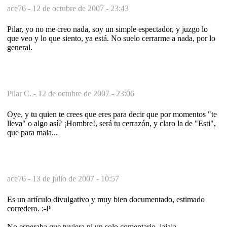
ace76 -
12 de octubre de 2007 - 23:43
Pilar, yo no me creo nada, soy un simple espectador, y juzgo lo
que veo y lo que siento, ya está. No suelo cerrarme a nada, por lo
general.
Pilar C. -
12 de octubre de 2007 - 23:06
Oye, y tu quien te crees que eres para decir que por momentos "te
lleva" o algo así? ¡Hombre!, será tu cerrazón, y claro la de "Esti",
que para mala...
ace76 -
13 de julio de 2007 - 10:57
Es un artículo divulgativo y muy bien documentado, estimado
corredero. :-P
No esperaba que tuviera ni un solo comentario, jajaja