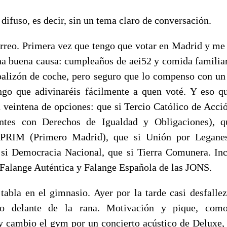
difuso, es decir, sin un tema claro de conversación.
orreo. Primera vez que tengo que votar en Madrid y me 
a buena causa: cumpleaños de aei52 y comida familiar
palizón de coche, pero seguro que lo compenso con un 
ngo que adivinaréis fácilmente a quen voté. Y eso 
a veintena de opciones: que si Tercio Católico de Acció
ntes con Derechos de Igualdad y Obligaciones), q
i PRIM (Primero Madrid), que si Unión por Leganes
 si Democracia Nacional, que si Tierra Comunera. In
, Falange Auténtica y Falange Española de las JONS.
abla en el gimnasio. Ayer por la tarde casi desfalle
po delante de la rana. Motivación y pique, com
y cambio el gym por un concierto acústico de Deluxe, e