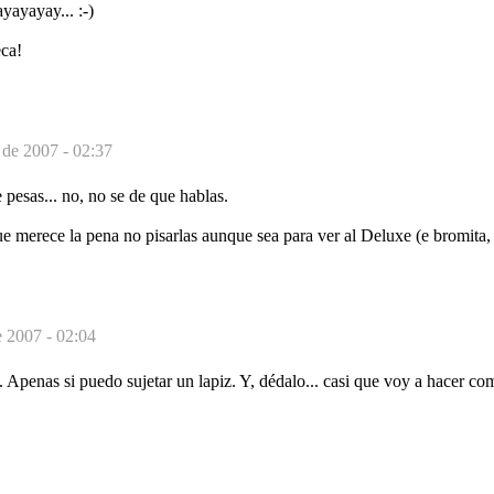
 ayayayay... :-)
ca!
de 2007 - 02:37
e pesas... no, no se de que hablas.
 merece la pena no pisarlas aunque sea para ver al Deluxe (e bromita, 
 2007 - 02:04
Apenas si puedo sujetar un lapiz. Y, dédalo... casi que voy a hacer co