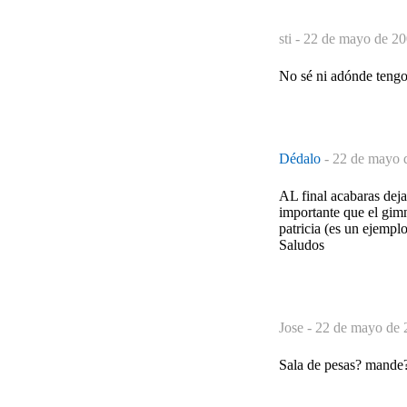
sti -
22 de mayo de 20
No sé ni adónde tengo 
Dédalo
-
22 de mayo 
AL final acabaras dej
importante que el gimn
patricia (es un ejempl
Saludos
Jose -
22 de mayo de 
Sala de pesas? mande?