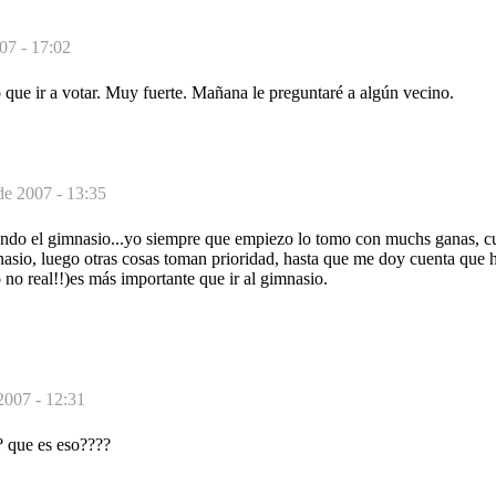
07 - 17:02
que ir a votar. Muy fuerte. Mañana le preguntaré a algún vecino.
de 2007 - 13:35
ando el gimnasio...yo siempre que empiezo lo tomo con muchs ganas, c
asio, luego otras cosas toman prioridad, hasta que me doy cuenta que ha
o no real!!)es más importante que ir al gimnasio.
2007 - 12:31
 que es eso????