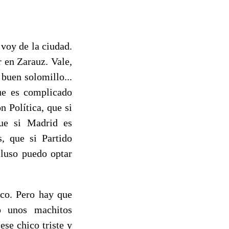
voy de la ciudad.
 en Zarauz. Vale,
buen solomillo...
que es complicado
n Política, que si
ue si Madrid es
, que si Partido
cluso puedo optar
zco. Pero hay que
o unos machitos
se chico triste y