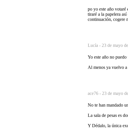
po yo este año votaré 
tiraré a la papelera as
continuación, cogere mi
Lucía -
23 de mayo de
Yo este año no puedo v
Al menos ya vuelvo a s
ace76 -
23 de mayo de
No te han mandado una 
La sala de pesas es don
Y Dédalo, la única exc