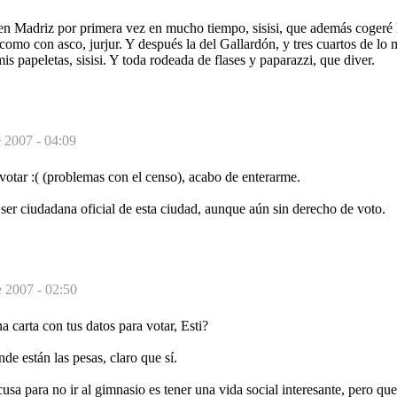
en Madriz por primera vez en mucho tiempo, sisisi, que además cogeré la
í como con asco, jurjur. Y después la del Gallardón, y tres cuartos de lo
s papeletas, sisisi. Y toda rodeada de flases y paparazzi, que diver.
 2007 - 04:09
otar :( (problemas con el censo), acabo de enterarme.
er ciudadana oficial de esta ciudad, aunque aún sin derecho de voto.
 2007 - 02:50
carta con tus datos para votar, Esti?
de están las pesas, claro que sí.
usa para no ir al gimnasio es tener una vida social interesante, pero qu