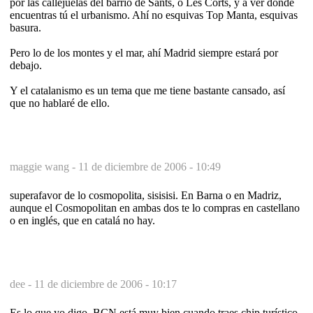
por las callejuelas del barrio de Sants, o Les Corts, y a ver donde
encuentras tú el urbanismo. Ahí no esquivas Top Manta, esquivas
basura.
Pero lo de los montes y el mar, ahí Madrid siempre estará por
debajo.
Y el catalanismo es un tema que me tiene bastante cansado, así
que no hablaré de ello.
maggie wang -
11 de diciembre de 2006 - 10:49
superafavor de lo cosmopolita, sisisisi. En Barna o en Madriz,
aunque el Cosmopolitan en ambas dos te lo compras en castellano
o en inglés, que en catalá no hay.
dee -
11 de diciembre de 2006 - 10:17
Es lo que yo digo. BCN está muy bien cuando traes chip turístico.