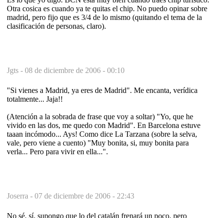
Otra cosica es cuando ya te quitas el chip. No puedo opinar sobre
madrid, pero fijo que es 3/4 de lo mismo (quitando el tema de la
clasificación de personas, claro).
Jgts -
08 de diciembre de 2006 - 00:10
"Si vienes a Madrid, ya eres de Madrid". Me encanta, verídica
totalmente... Jaja!!
(Atención a la sobrada de frase que voy a soltar) "Yo, que he
vivido en las dos, me quedo con Madrid". En Barcelona estuve
taaan incómodo... Ays! Como dice La Tarzana (sobre la selva,
vale, pero viene a cuento) "Muy bonita, si, muy bonita para
verla... Pero para vivir en ella...".
Joserra -
07 de diciembre de 2006 - 22:43
No sé, sí, supongo que lo del catalán frenará un poco, pero