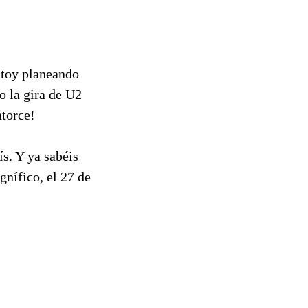
stoy planeando
o la gira de U2
atorce!
s. Y ya sabéis
gnífico, el 27 de