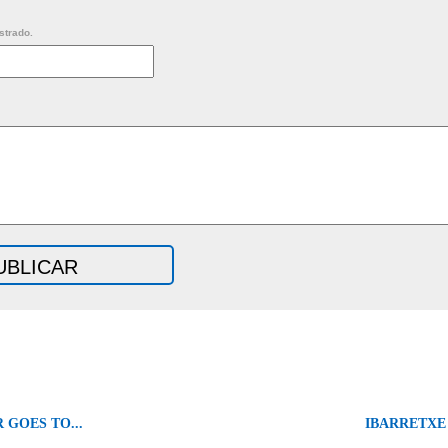
strado.
 GOES TO...
IBARRETXE