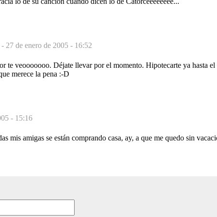
cia lo de su canción cuando dicen lo de Catorceeeeeeee...
 -
27 de enero de 2005 - 16:52
isor te veooooooo. Déjate llevar por el momento. Hipotecarte ya hasta el 
que merece la pena :-D
005 - 15:16
das mis amigas se están comprando casa, ay, a que me quedo sin vacaci