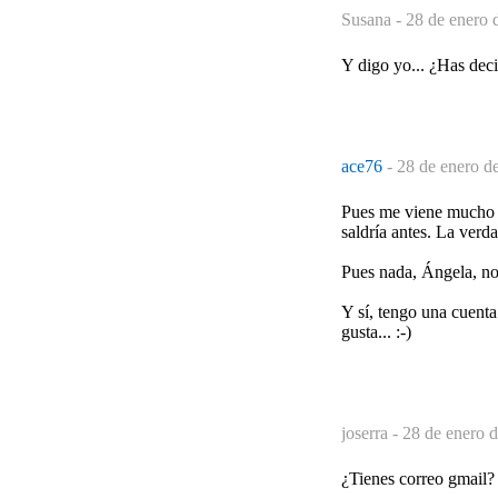
Susana -
28 de enero 
Y digo yo... ¿Has deci
ace76
-
28 de enero d
Pues me viene mucho me
saldría antes. La verd
Pues nada, Ángela, n
Y sí, tengo una cuenta
gusta... :-)
joserra -
28 de enero d
¿Tienes correo gmail? y