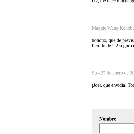
U2, me hace mucha gra
Maggie Wang Kenobi
tiotiotio, que de prev
Pero lo de U2 seguro 
Su -
27 de enero de 2
¡Joer, que envidia! To
Nombre