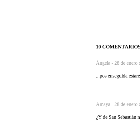
10 COMENTARIO
Ángela -
28 de enero 
...pos enseguida estar
Amaya -
28 de enero 
¿Y de San Sebastián no