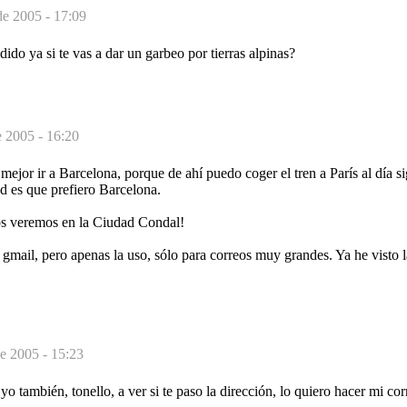
de 2005 - 17:09
dido ya si te vas a dar un garbeo por tierras alpinas?
e 2005 - 16:20
jor ir a Barcelona, porque de ahí puedo coger el tren a París al día si
ad es que prefiero Barcelona.
os veremos en la Ciudad Condal!
 gmail, pero apenas la uso, sólo para correos muy grandes. Ya he visto l
e 2005 - 15:23
o también, tonello, a ver si te paso la dirección, lo quiero hacer mi cor