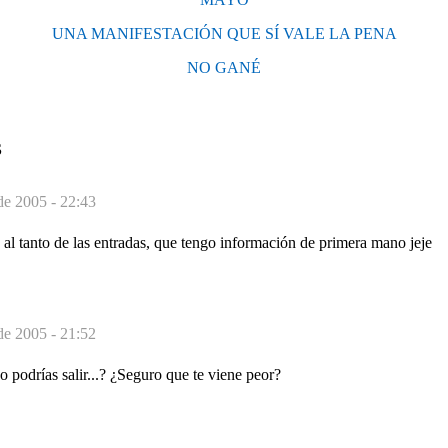
UNA MANIFESTACIÓN QUE SÍ VALE LA PENA
NO GANÉ
S
de 2005 - 22:43
é al tanto de las entradas, que tengo información de primera mano jeje
de 2005 - 21:52
 podrías salir...? ¿Seguro que te viene peor?