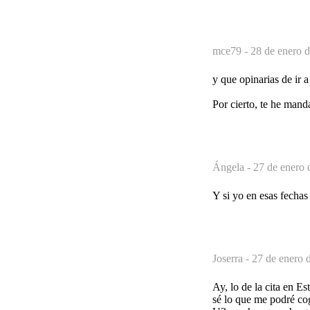
mce79 -
28 de enero d
y que opinarias de ir 
Por cierto, te he mand
Ángela -
27 de enero 
Y si yo en esas fechas
Joserra -
27 de enero 
Ay, lo de la cita en E
sé lo que me podré cog